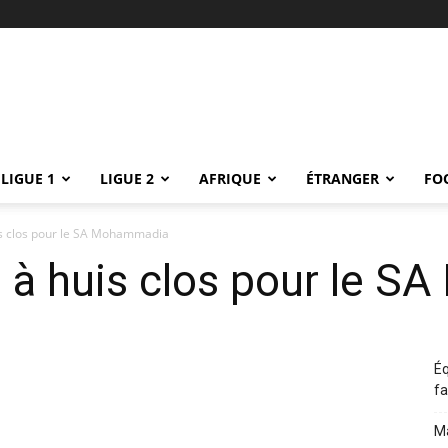
LIGUE 1
LIGUE 2
AFRIQUE
ÉTRANGER
FO
s clos pour le SA Mohammadia
 à huis clos pour le 
Éq
fa
Ma