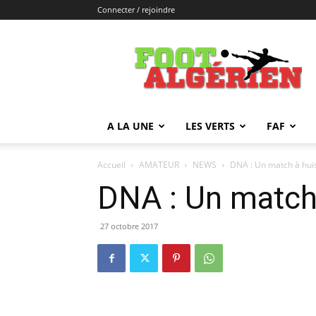
Connecter / rejoindre
FOOTALGERIEN
A LA UNE
LES VERTS
FAF
Accueil
AMATEUR
NEWS
DNA : Un match à hui
DNA : Un match
27 octobre 2017