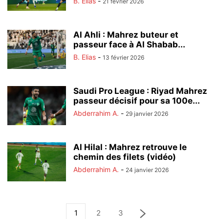
B. Elias
-
21 février 2026
Al Ahli : Mahrez buteur et
passeur face à Al Shabab...
B. Elias
-
13 février 2026
Saudi Pro League : Riyad Mahrez
passeur décisif pour sa 100e...
Abderrahim A.
-
29 janvier 2026
Al Hilal : Mahrez retrouve le
chemin des filets (vidéo)
Abderrahim A.
-
24 janvier 2026
1
2
3