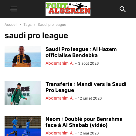
Accueil
Tags
Saudi pro league
saudi pro league
Saudi Pro league : Al Hazem
officialise Bendebka
Abderrahim A.
-
3 août 2026
Transferts : Mandi vers la Saudi
Pro League
Abderrahim A.
-
12 juillet 2026
Neom : Doublé pour Benrahma
face à Al Shabab (vidéo)
Abderrahim A.
-
12 mai 2026