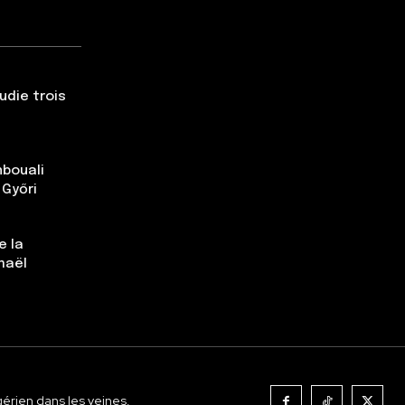
udie trois
nbouali
 Győri
e la
maël
gérien dans les veines.