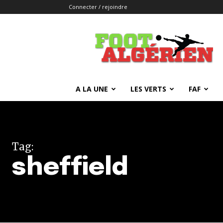
Connecter / rejoindre
FOOTALGERIEN
A LA UNE
LES VERTS
FAF
Tag:
sheffield