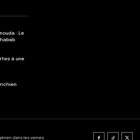
mouda : Le
Chabab
rtes à une
trichien
gérien dans les veines.