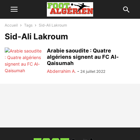
Accueil
Tags
Sid-Ali Lakroum
Sid-Ali Lakroum
Arabie saoudite : Quatre
algériens signent au FC Al-
Qaisumah
Abderrahim A.
-
24 juillet 2022