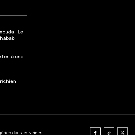
mouda : Le
Chabab
rtes à une
trichien
gérien dans les veines.