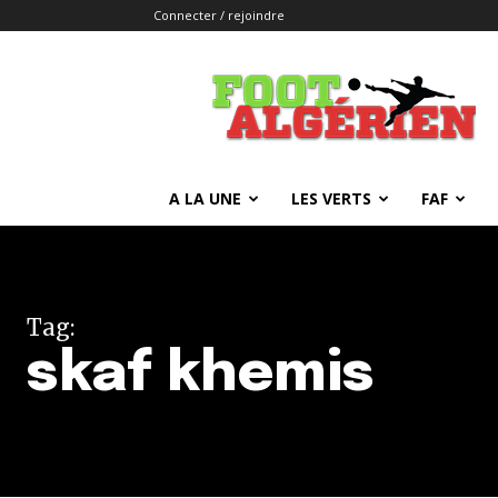
Connecter / rejoindre
FOOTALGERIEN
A LA UNE
LES VERTS
FAF
Tag:
skaf khemis