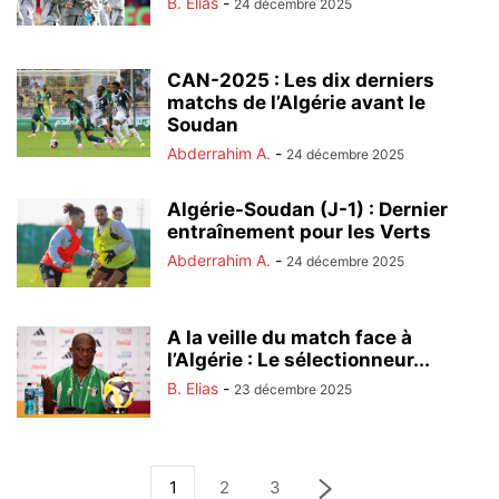
B. Elias
-
24 décembre 2025
CAN-2025 : Les dix derniers
matchs de l’Algérie avant le
Soudan
Abderrahim A.
-
24 décembre 2025
Algérie-Soudan (J-1) : Dernier
entraînement pour les Verts
Abderrahim A.
-
24 décembre 2025
A la veille du match face à
l’Algérie : Le sélectionneur...
B. Elias
-
23 décembre 2025
1
2
3