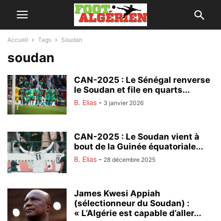
Accueil
Tags
Soudan
soudan
CAN-2025 : Le Sénégal renverse
le Soudan et file en quarts...
B. Elias
-
3 janvier 2026
CAN-2025 : Le Soudan vient à
bout de la Guinée équatoriale...
B. Elias
-
28 décembre 2025
James Kwesi Appiah
(sélectionneur du Soudan) :
« L’Algérie est capable d’aller...