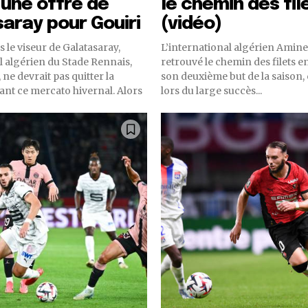
 une offre de
le chemin des fil
aray pour Gouiri
(vidéo)
le viseur de Galatasaray,
L’international algérien Amine
al algérien du Stade Rennais,
retrouvé le chemin des filets e
ne devrait pas quitter la
son deuxième but de la saison,
 ce mercato hivernal. Alors
lors du large succès...