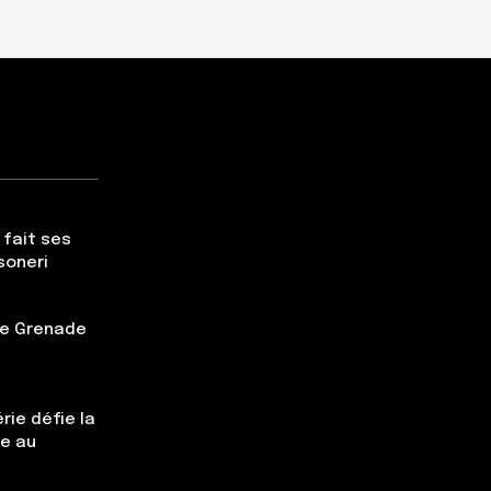
 fait ses
soneri
tte Grenade
rie défie la
ce au