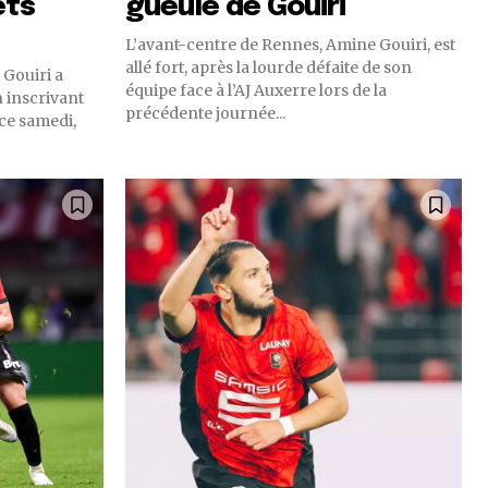
ets
gueule de Gouiri
L’avant-centre de Rennes, Amine Gouiri, est
allé fort, après la lourde défaite de son
 Gouiri a
équipe face à l’AJ Auxerre lors de la
n inscrivant
précédente journée...
 ce samedi,