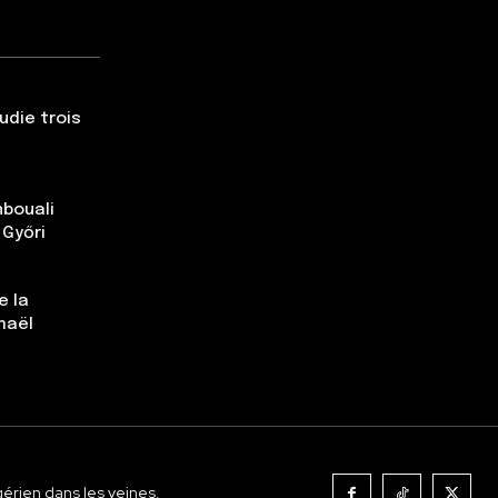
udie trois
nbouali
 Győri
e la
maël
gérien dans les veines.