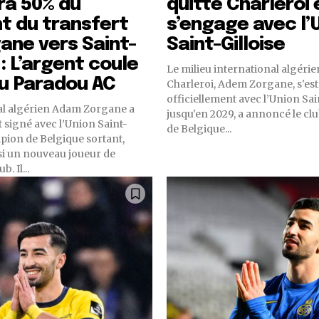
ra 50% du
quitte Charleroi 
t du transfert
s’engage avec l’
ane vers Saint-
Saint-Gilloise
 : L’argent coule
Le milieu international algéri
au Paradou AC
Charleroi, Adem Zorgane, s'es
officiellement avec l’Union Sain
al algérien Adam Zorgane a
jusqu'en 2029, a annoncé le c
t signé avec l’Union Saint-
de Belgique...
mpion de Belgique sortant,
si un nouveau joueur de
b. Il...