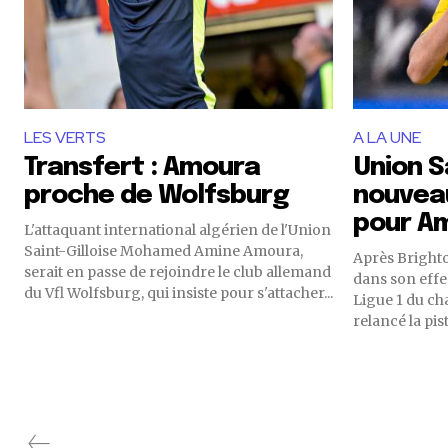
LES VERTS
A LA UNE
Transfert : Amoura
Union Sa
proche de Wolfsburg
nouvea
pour A
L'attaquant international algérien de l'Union
Saint-Gilloise Mohamed Amine Amoura,
Après Brighto
serait en passe de rejoindre le club allemand
dans son effec
du Vfl Wolfsburg, qui insiste pour s'attacher...
Ligue 1 du ch
relancé la pist