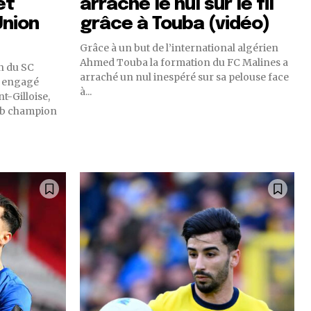
et
arrache le nul sur le fil
Union
grâce à Touba (vidéo)
Grâce à un but de l’international algérien
Ahmed Touba la formation du FC Malines a
en du SC
arraché un nul inespéré sur sa pelouse face
t engagé
à...
t-Gilloise,
lub champion