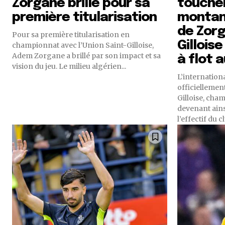
Zorgane brille pour sa
touche
première titularisation
montan
de Zorg
Pour sa première titularisation en
Gilloise
championnat avec l’Union Saint-Gilloise,
Adem Zorgane a brillé par son impact et sa
à flot 
vision du jeu. Le milieu algérien...
L’internation
officiellemen
Gilloise, cha
devenant ain
l’effectif du clu