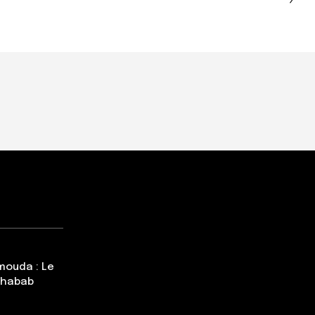
mouda : Le
Chabab