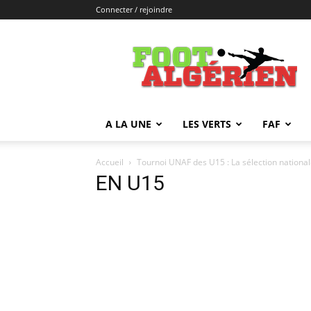
Connecter / rejoindre
FOOTALGERIEN
A LA UNE
LES VERTS
FAF
Accueil
Tournoi UNAF des U15 : La sélection nationa
EN U15