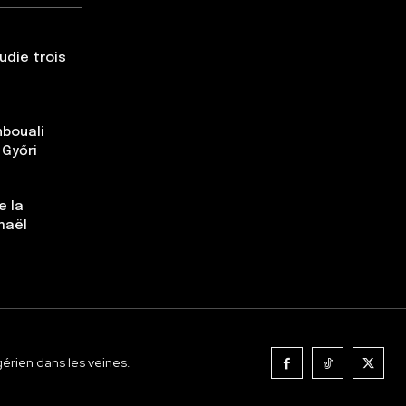
udie trois
nbouali
 Győri
e la
maël
gérien dans les veines.