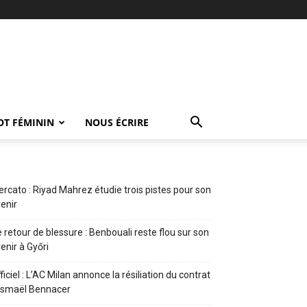
OT FÉMININ
NOUS ÉCRIRE
rcato : Riyad Mahrez étudie trois pistes pour son
enir
 retour de blessure : Benbouali reste flou sur son
enir à Győri
ficiel : L’AC Milan annonce la résiliation du contrat
Ismaël Bennacer