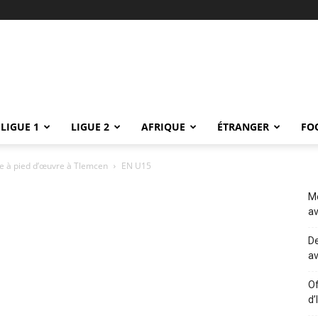
LIGUE 1
LIGUE 2
AFRIQUE
ÉTRANGER
FO
le à pied d’œuvre à Tlemcen
EN U15
Me
av
De
av
Of
d’