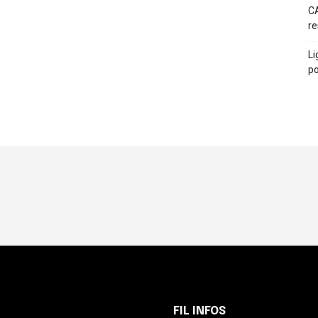
CA
re
Li
po
FIL INFOS