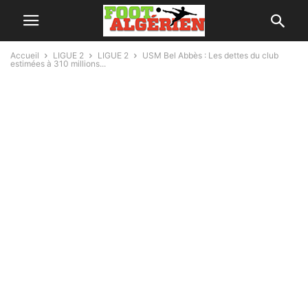
Accueil
LIGUE 2
LIGUE 2
USM Bel Abbès : Les dettes du club
estimées à 310 millions...