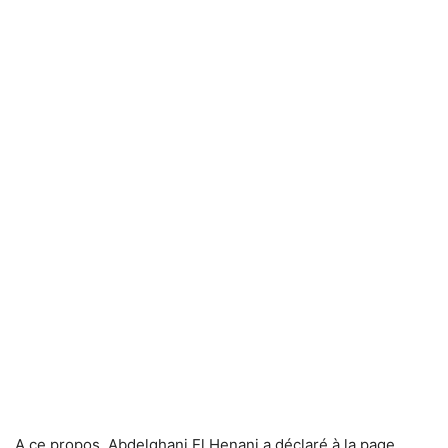
A ce propos, Abdelghani El Henani a déclaré à la page