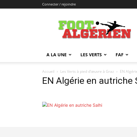
Connecter / rejoindre
FOOTALGERIEN
A LA UNE
LES VERTS
FAF
Accueil
Les Verts à pied d’œuvre à Graz
EN Algéri
EN Algérie en autriche