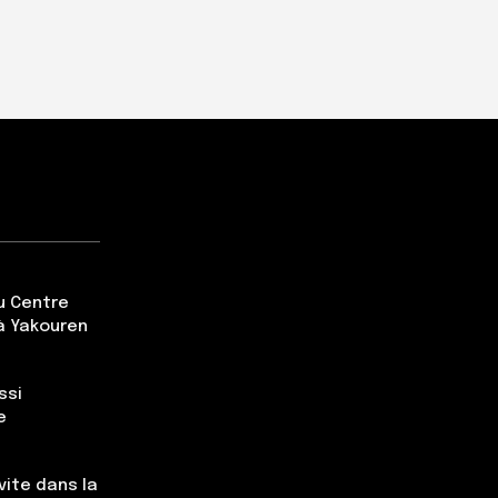
du Centre
à Yakouren
ssi
e
vite dans la