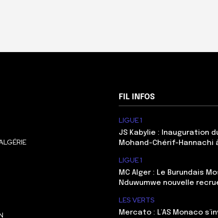
FIL INFOS
LIGUE 1
JS Kabylie : Inauguration 
ALGÉRIE
Mohand-Chérif-Hannachi 
LIGUE 1
MC Alger : Le Burundais Mo
Nduwumwe nouvelle recru
LES VERTS
Mercato : L’AS Monaco s’in
N