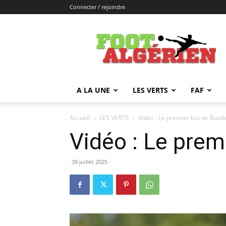
Connecter / rejoindre
FOOTALGERIEN
A LA UNE
LES VERTS
FAF
Accueil
LES VERTS
Vidéo : Le premier but de Boulb
Vidéo : Le prem
30 juillet 2025