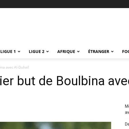
LIGUE 1
LIGUE 2
AFRIQUE
ÉTRANGER
FO
ina avec Al-Duhaïl
ier but de Boulbina ave
Me
av
De