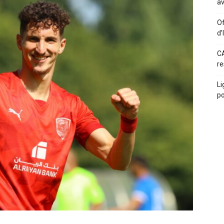
av
Of
d’
CA
re
Li
po