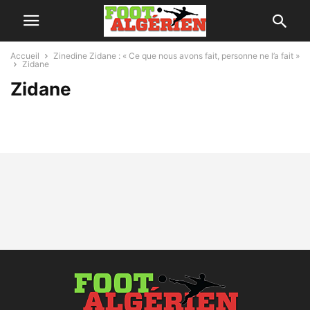
Accueil
Zinedine Zidane : « Ce que nous avons fait, personne ne l’a fait »
Zidane
Zidane