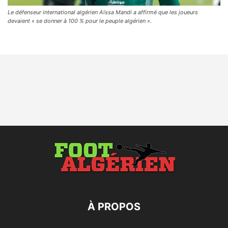
Le défenseur international algérien Aïssa Mandi a affirmé que les joueurs
devaient « se donner à 100 % pour le peuple algérien ».
À PROPOS