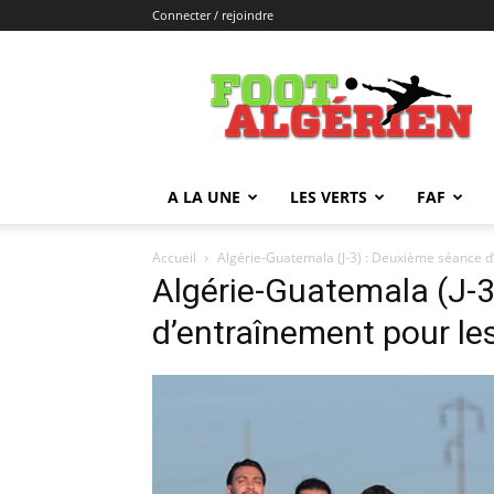
Connecter / rejoindre
FOOTALGERIEN
A LA UNE
LES VERTS
FAF
Accueil
Algérie-Guatemala (J-3) : Deuxième séance d’
Algérie-Guatemala (J-
d’entraînement pour les