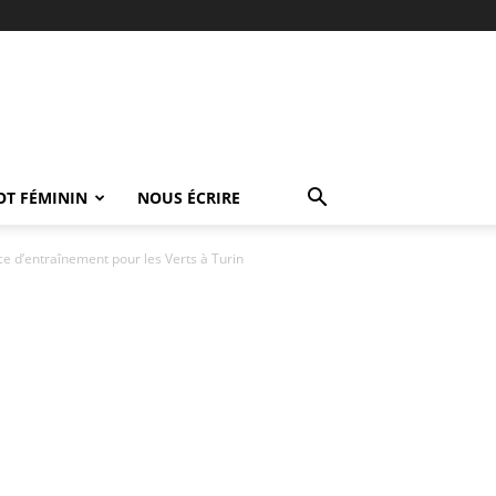
OT FÉMININ
NOUS ÉCRIRE
e d’entraînement pour les Verts à Turin