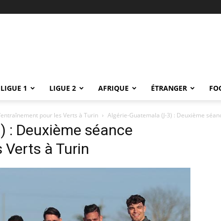
LIGUE 1
LIGUE 2
AFRIQUE
ÉTRANGER
FO
entraînement pour les Verts à Turin
Algérie-Guatemala (J-3) : Deuxième séanc
3) : Deuxième séance
 Verts à Turin