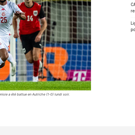
CA
re
Li
po
sie a été battue en Autriche (1-0) lundi soir.