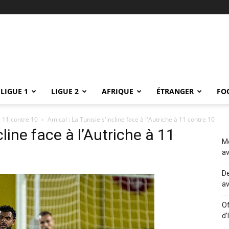
LIGUE 1
LIGUE 2
AFRIQUE
ÉTRANGER
FO
 à 11 contre 10
Amical : La Tunisie s'incline face à l'Autriche à 11 contre 10
cline face à l’Autriche à 11
Me
av
De
av
Of
d’