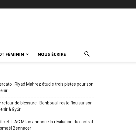
OT FÉMININ
NOUS ÉCRIRE
rcato : Riyad Mahrez étudie trois pistes pour son
enir
 retour de blessure : Benbouali reste flou sur son
enir à Győri
ficiel : L’AC Milan annonce la résiliation du contrat
Ismaël Bennacer