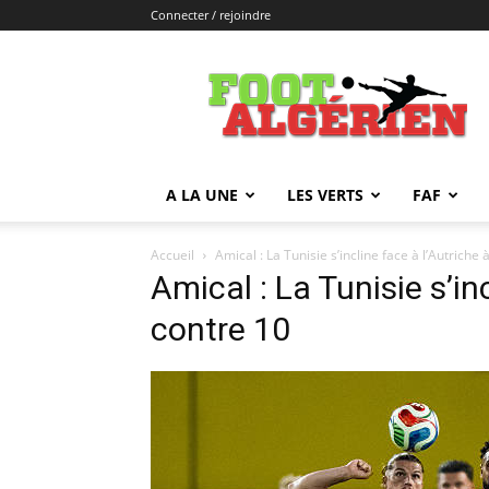
Connecter / rejoindre
FOOTALGERIEN
A LA UNE
LES VERTS
FAF
Accueil
Amical : La Tunisie s’incline face à l’Autriche
Amical : La Tunisie s’in
contre 10