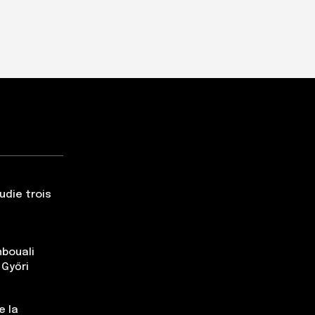
udie trois
nbouali
 Győri
e la