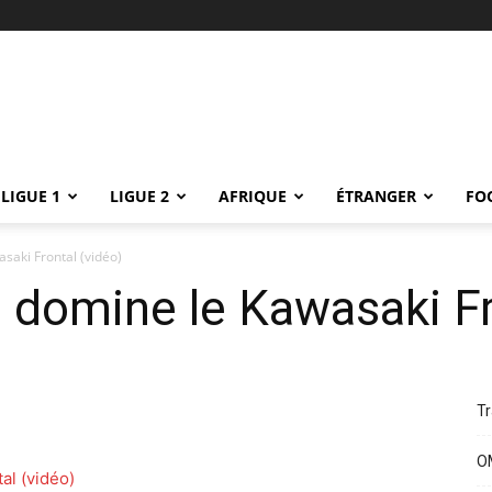
LIGUE 1
LIGUE 2
AFRIQUE
ÉTRANGER
FO
saki Frontal (vidéo)
 domine le Kawasaki Fr
Tr
OM