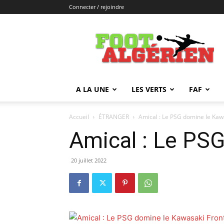
Connecter / rejoindre
FOOTALGERIEN
A LA UNE
LES VERTS
FAF
Accueil
ÉTRANGER
Amical : Le PSG domine le Kawa
Amical : Le PSG
20 juillet 2022