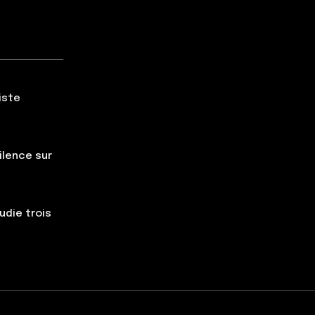
iste
silence sur
udie trois