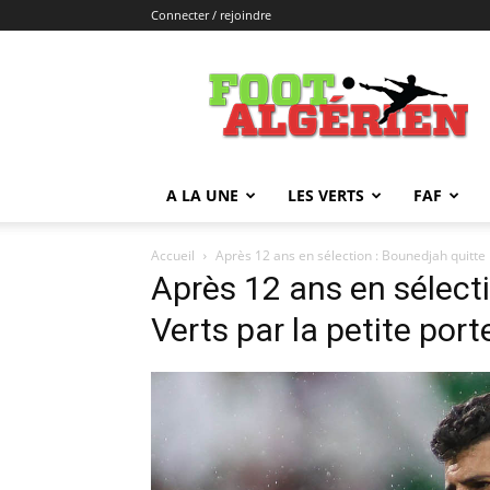
Connecter / rejoindre
FOOTALGERIEN
A LA UNE
LES VERTS
FAF
Accueil
Après 12 ans en sélection : Bounedjah quitte l
Après 12 ans en sélecti
Verts par la petite port