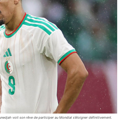
nedjah voit son rêve de participer au Mondial s’éloigner définitivement.