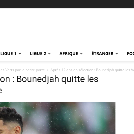
LIGUE 1
LIGUE 2
AFRIQUE
ÉTRANGER
FO
es Verts par la petite porte
Après 12 ans en sélection : Bounedjah quitte les Ve
on : Bounedjah quitte les
e