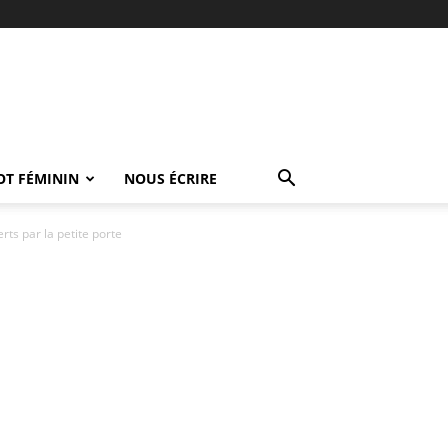
OT FÉMININ
NOUS ÉCRIRE
rts par la petite porte