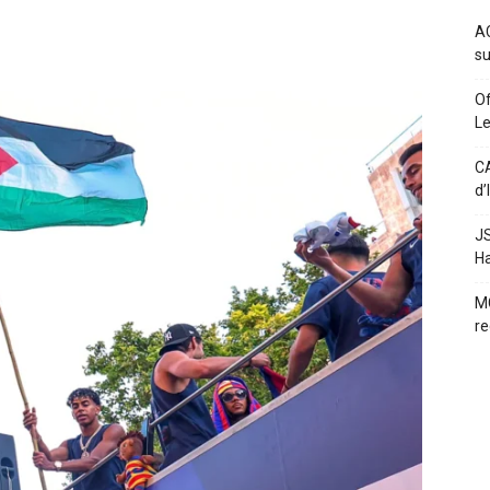
AC
su
Of
L
CA
d’
JS
H
MC
re