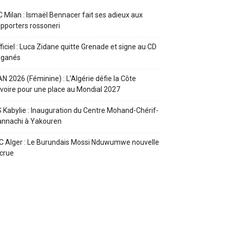
 Milan : Ismaël Bennacer fait ses adieux aux
pporters rossoneri
ficiel : Luca Zidane quitte Grenade et signe au CD
eganés
N 2026 (Féminine) : L’Algérie défie la Côte
Ivoire pour une place au Mondial 2027
 Kabylie : Inauguration du Centre Mohand-Chérif-
annachi à Yakouren
 Alger : Le Burundais Mossi Nduwumwe nouvelle
crue