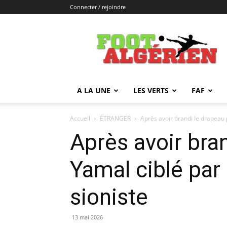
Connecter / rejoindre
FOOTALGERIEN
A LA UNE
LES VERTS
FAF
Accueil
ÉTRANGER
Après avoir brandi le drapeau p
Après avoir bra
Yamal ciblé pa
sioniste
13 mai 2026