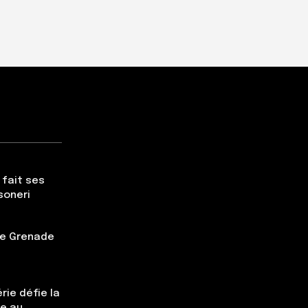
 fait ses
soneri
tte Grenade
rie défie la