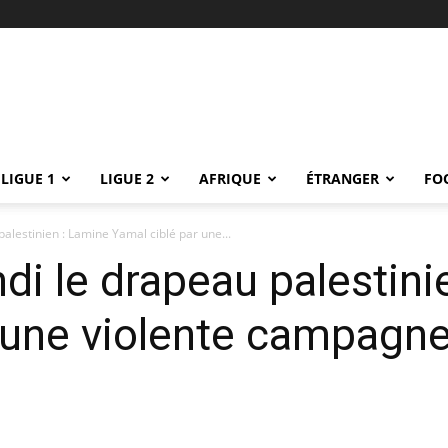
LIGUE 1
LIGUE 2
AFRIQUE
ÉTRANGER
FO
alestinien : Lamine Yamal ciblé par une...
ndi le drapeau palestini
r une violente campagn