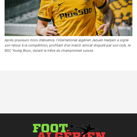
Après plusieurs mois d’absence, l’international algérien Jaouen Hadjam a signé
son retour à la compétition, profitant d’un match amical disputé par son club, le
BSC Young Boys, durant la trêve du championnat suisse.