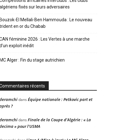
Compétitions africaines interclubs : Les clubs
algériens fixés sur leurs adversaires
Bouzok-El Mellali-Ben Hammouda : Le nouveau
trident en or du Chabab
CAN féminine 2026 : Les Vertes à une marche
d’un exploit inédit
MC Alger : Fin du stage autrichien
Commentaires récents
deramchi
Équipe nationale : Petkovic part et
dans
après ?
deramchi
Finale de la Coupe d’Algérie : « La
dans
decima » pour l’USMA