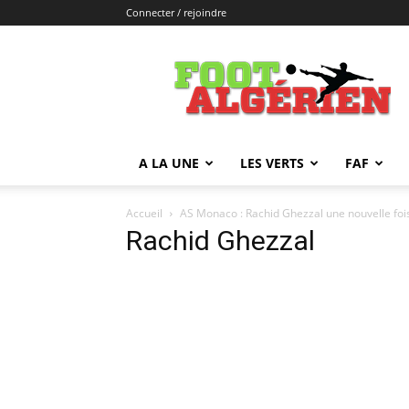
Connecter / rejoindre
FOOTALGERIEN
A LA UNE
LES VERTS
FAF
Accueil
AS Monaco : Rachid Ghezzal une nouvelle foi
Rachid Ghezzal