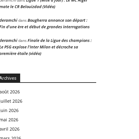
Ligue 1 (Mise à jour) : Le MC Alger
deramchi
dans
mate le CR Belouizdad (Vidéo)
deramchi
Bougherra annonce son départ :
dans
Fin d’une ère et début de grandes interrogations
deramchi
Finale de la Ligue des champions :
dans
Le PSG explose l’Inter Milan et décroche sa
première étoile (vidéo)
Archives
août 2026
juillet 2026
juin 2026
mai 2026
avril 2026
mars 2026