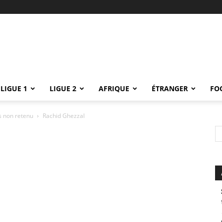
LIGUE 1
LIGUE 2
AFRIQUE
ÉTRANGER
FO
s non retenu
Rachid Ghezzal