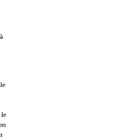
,
 à
le
 le
ion
er