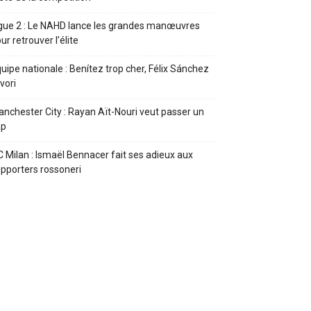
gue 2 : Le NAHD lance les grandes manœuvres
ur retrouver l’élite
uipe nationale : Benítez trop cher, Félix Sánchez
vori
nchester City : Rayan Aït-Nouri veut passer un
ap
 Milan : Ismaël Bennacer fait ses adieux aux
pporters rossoneri