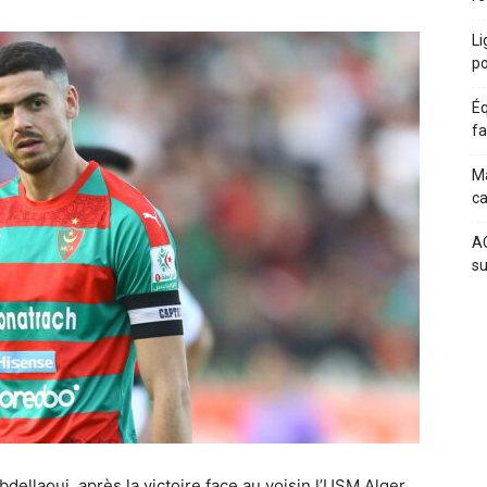
Li
po
Éq
fa
Ma
c
AC
su
ellaoui, après la victoire face au voisin l’USM Alger