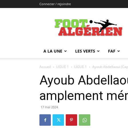
Connecter / rejoindre
FOOTALGERIEN
A LA UNE
LES VERTS
FAF
Accueil
LIGUE 1
LIGUE 1
Ayoub Abdellaoui (Cap
Ayoub Abdellaou
amplement méri
17 mai 2024