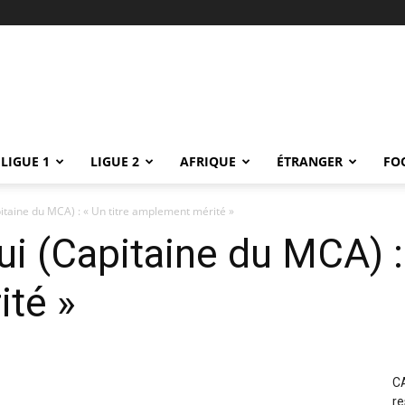
LIGUE 1
LIGUE 2
AFRIQUE
ÉTRANGER
FO
itaine du MCA) : « Un titre amplement mérité »
i (Capitaine du MCA) : 
té »
CA
re