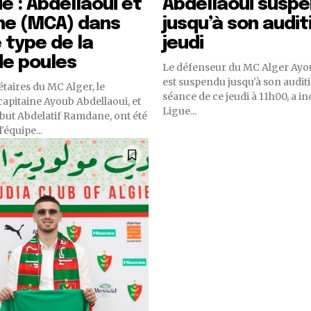
ue : Abdellaoui et
Abdellaoui susp
e (MCA) dans
jusqu’à son audit
e type de la
jeudi
de poules
Le défenseur du MC Alger Ayo
est suspendu jusqu'à son audit
étaires du MC Alger, le
séance de ce jeudi à 11h00, a in
capitaine Ayoub Abdellaoui, et
Ligue...
 but Abdelatif Ramdane, ont été
'équipe...