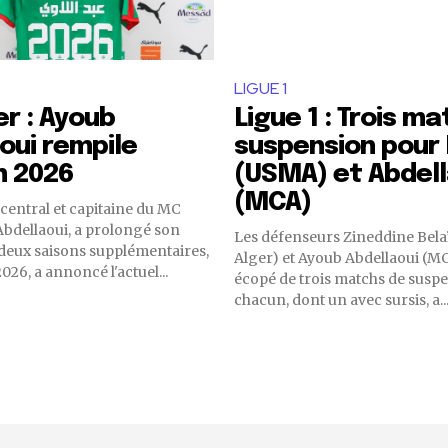
LIGUE 1
r : Ayoub
Ligue 1 : Trois m
oui rempile
suspension pour 
n 2026
(USMA) et Abdell
(MCA)
central et capitaine du MC
bdellaoui, a prolongé son
Les défenseurs Zineddine Bel
deux saisons supplémentaires,
Alger) et Ayoub Abdellaoui (MC
2026, a annoncé l'actuel...
écopé de trois matchs de susp
chacun, dont un avec sursis, a..