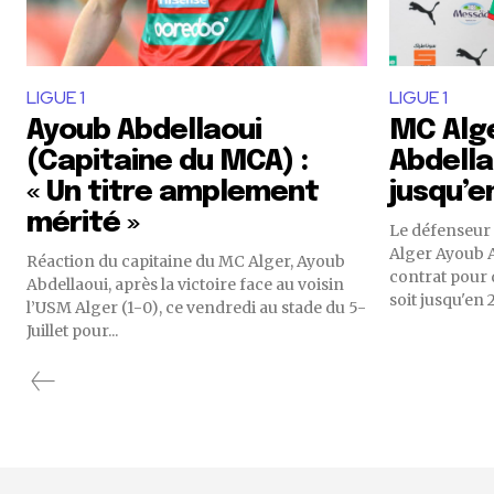
LIGUE 1
LIGUE 1
Ayoub Abdellaoui
MC Alge
(Capitaine du MCA) :
Abdella
« Un titre amplement
jusqu’e
mérité »
Le défenseur 
Alger Ayoub A
Réaction du capitaine du MC Alger, Ayoub
contrat pour 
Abdellaoui, après la victoire face au voisin
soit jusqu'en 
l’USM Alger (1-0), ce vendredi au stade du 5-
Juillet pour...