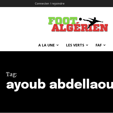
Connecter / rejoindre
FOOTALGERIEN
A LA UNE
LES VERTS
FAF
Tag:
ayoub abdellaou