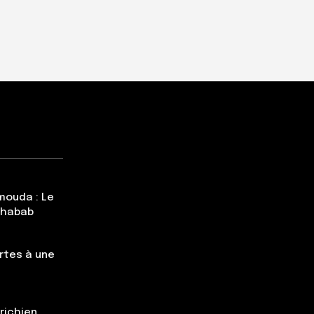
mouda : Le
Chabab
rtes à une
trichien