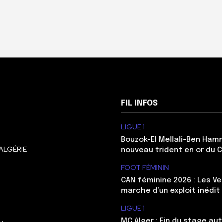
FIL INFOS
LIGUE 1
Bouzok-El Mellali-Ben Ham
ALGÉRIE
nouveau trident en or du 
FOOT FÉMININ
CAN féminine 2026 : Les Ve
marche d’un exploit inédit
LIGUE 1
MC Alger : Fin du stage au