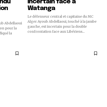
endu
incertain face à
ion
Watanga
Le défenseur central et capitaine du MC
Alger Ayoub Abdellaoui, touché à la jambe
ub Abdellaoui
gauche, est incertain pour la double
ion pour la
confrontation face aux Libériens...
diqué la