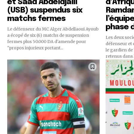
et Saâd Abdeldjalil
d’Afriq
(USB) suspendus six
Ramdan
matchs fermes
l’équip
phase 
Le défenseur du MC Alger Abdellaoui Ayoub
a écopé de six (6) matchs de suspension
Les deux soci
fermes plus 50.000 DA d'amende pour
défenseur et 
"propos injurieux portant...
le gardien de
retenus dans l