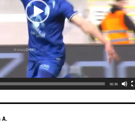
00:36
 A.