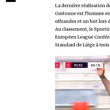
La dernière réalisation d
Guitoune est l’homme en 
offrandes et un but lors 
Au classement, le Sportin
Européen League Conféren
Standard de Liège à troi
L
e
c
t
e
u
r