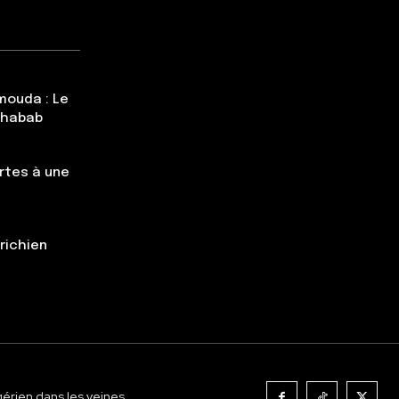
mouda : Le
Chabab
rtes à une
trichien
gérien dans les veines.