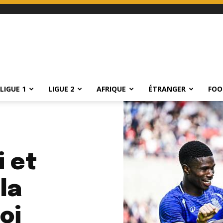
LIGUE 1
LIGUE 2
AFRIQUE
ÉTRANGER
FOO
i et
la
oi