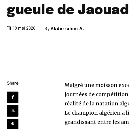
gueule de Jaouad
By
Abderrahim A.
10 mai 2026
Share
Malgré une moisson excep
journées de compétition, 
réalité de la natation al
Le champion algérien a l
grandissant entre les am