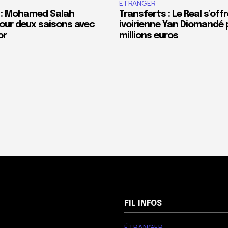
ÉTRANGER
 : Mohamed Salah
Transferts : Le Real s’offr
our deux saisons avec
ivoirienne Yan Diomandé 
or
millions euros
FIL INFOS
ÉTRANGER