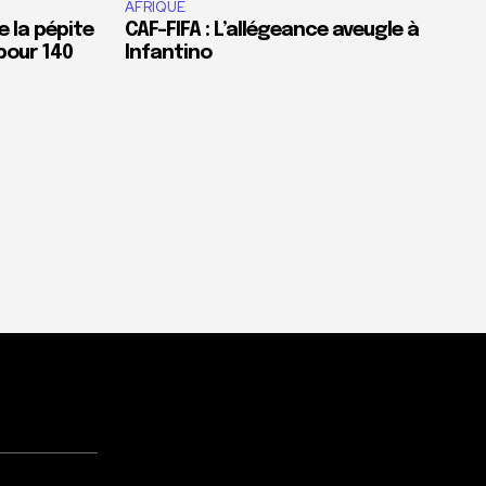
AFRIQUE
e la pépite
CAF-FIFA : L’allégeance aveugle à
pour 140
Infantino