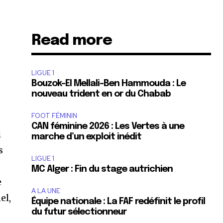
Read more
LIGUE 1
Bouzok-El Mellali-Ben Hammouda : Le
nouveau trident en or du Chabab
FOOT FÉMININ
CAN féminine 2026 : Les Vertes à une
i
marche d’un exploit inédit
s
LIGUE 1
MC Alger : Fin du stage autrichien
e
A LA UNE
el,
Équipe nationale : La FAF redéfinit le profil
du futur sélectionneur