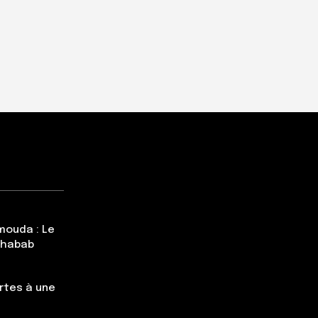
mouda : Le
Chabab
rtes à une