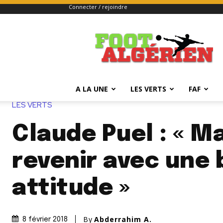
Connecter / rejoindre
FOOTALGERIEN
A LA UNE
LES VERTS
FAF
LES VERTS
Claude Puel : « M
revenir avec une 
attitude »
By
Abderrahim A.
8 février 2018