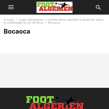
Accueil
Copa Libertadores : La finale retour reportée à dimanche après
le caillassage du car de Boca
Bocaoca
Bocaoca