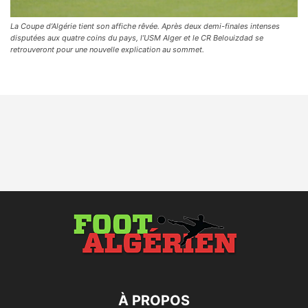
La Coupe d’Algérie tient son affiche rêvée. Après deux demi-finales intenses
disputées aux quatre coins du pays, l’USM Alger et le CR Belouizdad se
retrouveront pour une nouvelle explication au sommet.
À PROPOS