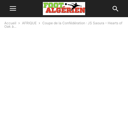
Accueil
AFRIQUE
Coupe de la Confédération : JS Saoura – Hearts of
Oak à...