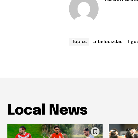
cr belouizdad
ligu
Topics
Local News