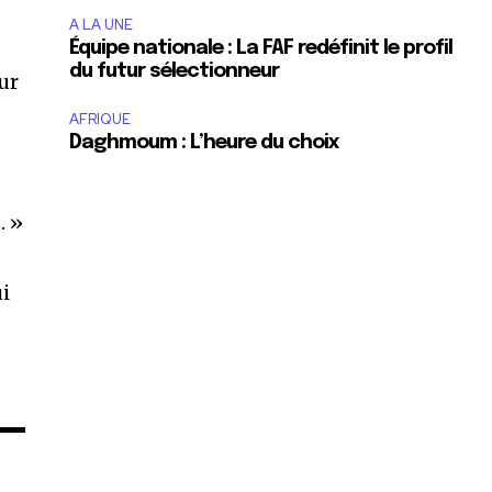
A LA UNE
Équipe nationale : La FAF redéfinit le profil
du futur sélectionneur
eur
AFRIQUE
Daghmoum : L’heure du choix
. »
ui