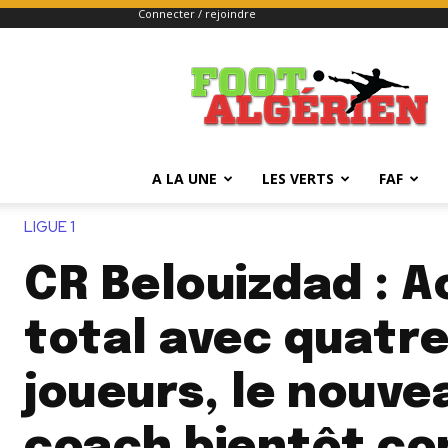
Connecter / rejoindre
FOOTALGERIEN
A LA UNE
LES VERTS
FAF
LIGUE 1
CR Belouizdad : 
total avec quatr
joueurs, le nouve