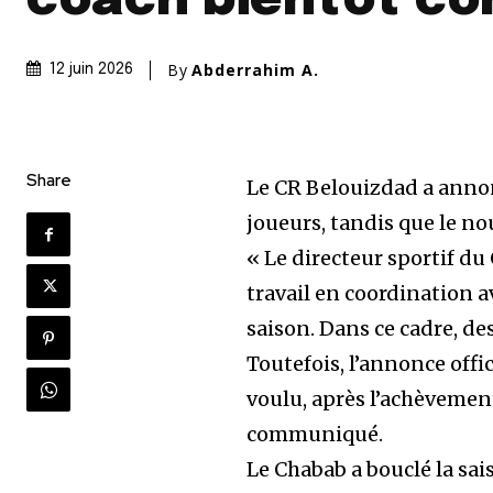
coach bientôt co
By
Abderrahim A.
12 juin 2026
Share
Le CR Belouizdad a anno
joueurs, tandis que le n
« Le directeur sportif d
travail en coordination a
saison. Dans ce cadre, de
Toutefois, l’annonce off
voulu, après l’achèvement
communiqué.
Le Chabab a bouclé la sa