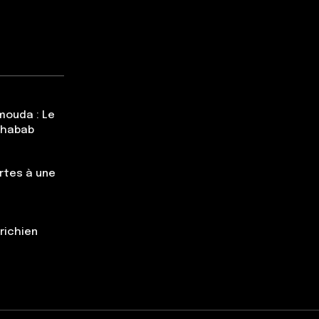
mouda : Le
Chabab
rtes à une
trichien