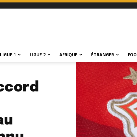
LIGUE 1
LIGUE 2
AFRIQUE
ÉTRANGER
FOO
Accord
e
au