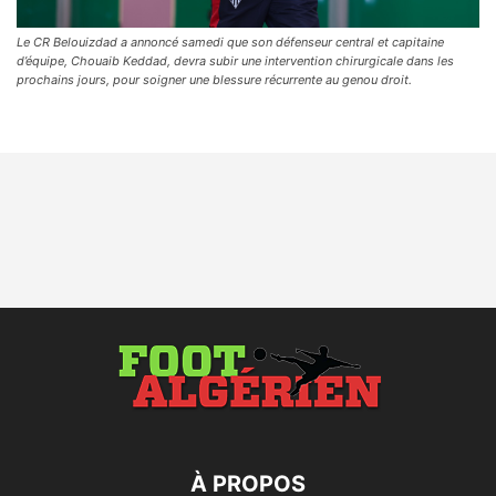
Le CR Belouizdad a annoncé samedi que son défenseur central et capitaine
d’équipe, Chouaib Keddad, devra subir une intervention chirurgicale dans les
prochains jours, pour soigner une blessure récurrente au genou droit.
À PROPOS