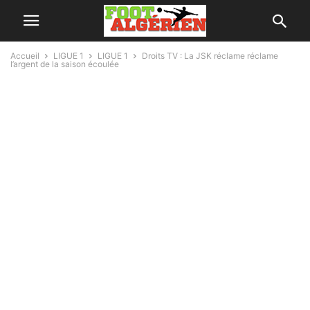
Accueil
LIGUE 1
LIGUE 1
Droits TV : La JSK réclame réclame
l’argent de la saison écoulée