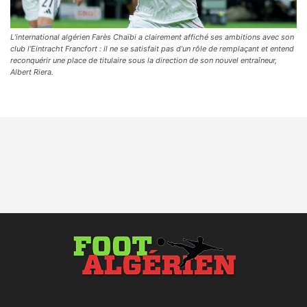
L’international algérien Farès Chaïbi a clairement affiché ses ambitions avec son
club l’Eintracht Francfort : il ne se satisfait pas d’un rôle de remplaçant et entend
reconquérir une place de titulaire sous la direction de son nouvel entraîneur,
Albert Riera.