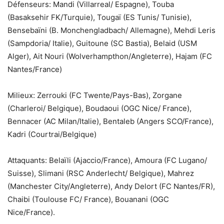
Défenseurs: Mandi (Villarreal/ Espagne), Touba
(Basaksehir FK/Turquie), Tougaï (ES Tunis/ Tunisie),
Bensebaïni (B. Monchengladbach/ Allemagne), Mehdi Leris
(Sampdoria/ Italie), Guitoune (SC Bastia), Belaid (USM
Alger), Ait Nouri (Wolverhampthon/Angleterre), Hajam (FC
Nantes/France)
Milieux: Zerrouki (FC Twente/Pays-Bas), Zorgane
(Charleroi/ Belgique), Boudaoui (OGC Nice/ France),
Bennacer (AC Milan/Italie), Bentaleb (Angers SCO/France),
Kadri (Courtrai/Belgique)
Attaquants: Belaïli (Ajaccio/France), Amoura (FC Lugano/
Suisse), Slimani (RSC Anderlecht/ Belgique), Mahrez
(Manchester City/Angleterre), Andy Delort (FC Nantes/FR),
Chaibi (Toulouse FC/ France), Bouanani (OGC
Nice/France).