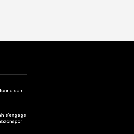
 donné son
ah s’engage
rabzonspor