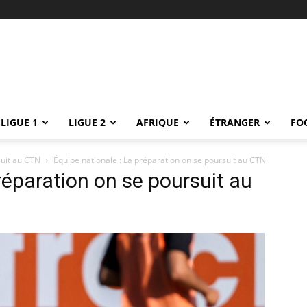
LIGUE 1
LIGUE 2
AFRIQUE
ÉTRANGER
FO
suit au CTN
Équipe nationale : La préparation on se poursuit au CTN
réparation on se poursuit au