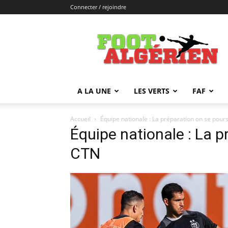
Connecter / rejoindre
FOOTALGERIEN
A LA UNE
LES VERTS
FAF
Accueil
Équipe nationale : La préparation on se pour
Équipe nationale : La p
CTN