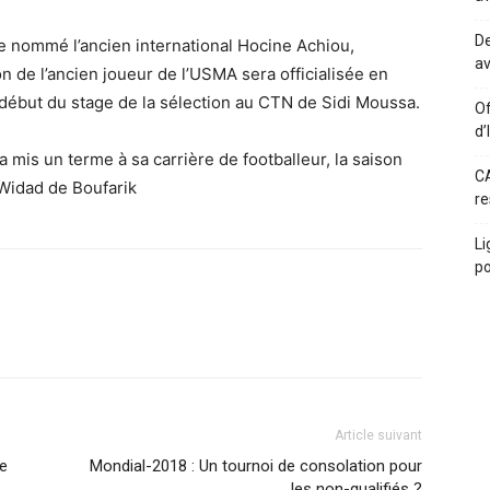
De
de nommé l’ancien international Hocine Achiou,
av
n de l’ancien joueur de l’USMA sera officialisée en
 début du stage de la sélection au CTN de Sidi Moussa.
Of
d’
a mis un terme à sa carrière de footballeur, la saison
CA
 Widad de Boufarik
re
Li
po
Article suivant
9e
Mondial-2018 : Un tournoi de consolation pour
les non-qualifiés ?