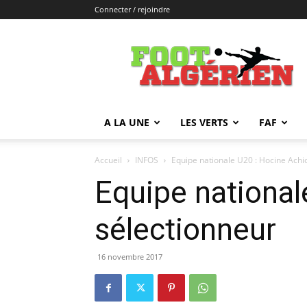
Connecter / rejoindre
FOOTALGERIEN
A LA UNE
LES VERTS
FAF
Accueil
INFOS
Equipe nationale U20 : Hocine Ach
Equipe nationa
sélectionneur
16 novembre 2017