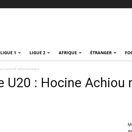
LIGUE 1
LIGUE 2
AFRIQUE
ÉTRANGER
FO
iou nommé sélectionneur
le U20 : Hocine Achio
Me
av