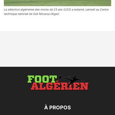
La sélection algérienne des moins de 23 ans (U23) a entamé, samedi au Centre
technique national de Sidi Moussa (Alger)
À PROPOS