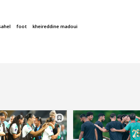
sahel
foot
kheireddine madoui