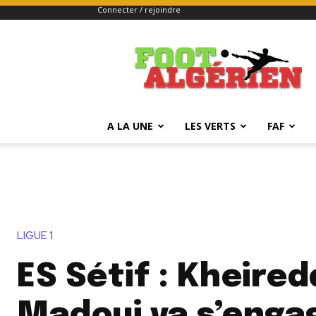
Connecter / rejoindre
FOOTALGERIEN
A LA UNE
LES VERTS
FAF
LIGUE 1
ES Sétif : Kheired
Madoui va s’enga