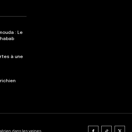
mouda : Le
Chabab
rtes à une
trichien
gérien dans les veines.