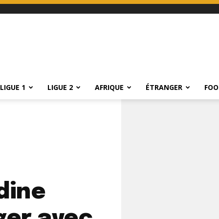
LIGUE 1
LIGUE 2
AFRIQUE
ÉTRANGER
FOO
dine
ger avec