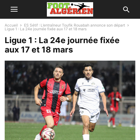
Accueil
ES Sétif : L’entraîneur Toufik Rouabah annonce son départ
Ligue 1 : La 24e journée fixée aux 17 et 18 mars
Ligue 1 : La 24e journée fixée
aux 17 et 18 mars