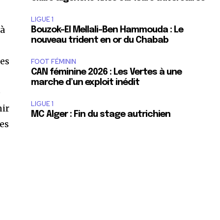
LIGUE 1
 à
Bouzok-El Mellali-Ben Hammouda : Le
nouveau trident en or du Chabab
res
FOOT FÉMININ
CAN féminine 2026 : Les Vertes à une
e
marche d’un exploit inédit
é
LIGUE 1
nir
MC Alger : Fin du stage autrichien
ses