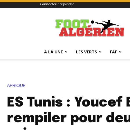
Connecter / rejoindre
FOOTALGERIEN
A LA UNE
LES VERTS
FAF
AFRIQUE
ES Tunis : Youcef B
rempiler pour de