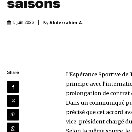
saisons
By
Abderrahim A.
5 juin 2026
Share
L’Espérance Sportive de 
principe avec l’internati
prolongation de contrat 
Dans un communiqué publié
précisé que cet accord av
vice-président chargé du 
Selon la même source, le