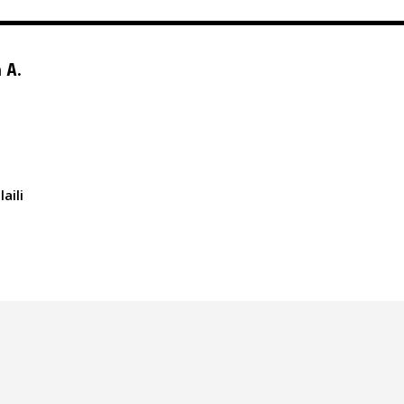
 A.
aili