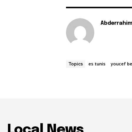
Abderrahim
es tunis
youcef bel
Topics
Local News