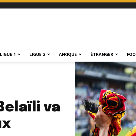
LIGUE 1
LIGUE 2
AFRIQUE
ÉTRANGER
FOO
elaïli va
ux