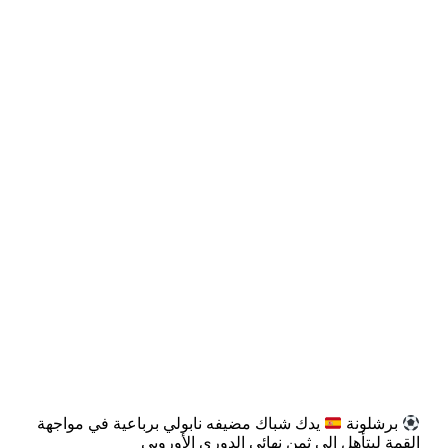
برشلونة
يدك شباك مضيفه نابولي برباعية في مواجهة
القمة ليتأهل إلى ثمن نهائي الدوري الأوروبي