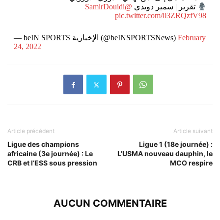
@SamirDouidi
تقرير | سمير دويدي
pic.twitter.com/03ZRQzfV98
— beIN SPORTS الإخبارية (@beINSPORTSNews)
February
24, 2022
Article précédent
Article suivant
Ligue des champions
Ligue 1 (18e journée) :
africaine (3e journée) : Le
L’USMA nouveau dauphin, le
CRB et l’ESS sous pression
MCO respire
AUCUN COMMENTAIRE