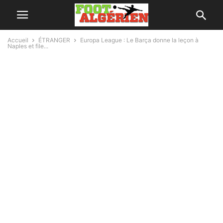
Accueil
ÉTRANGER
Europa League : Le Barça donne la leçon à
Naples et file...