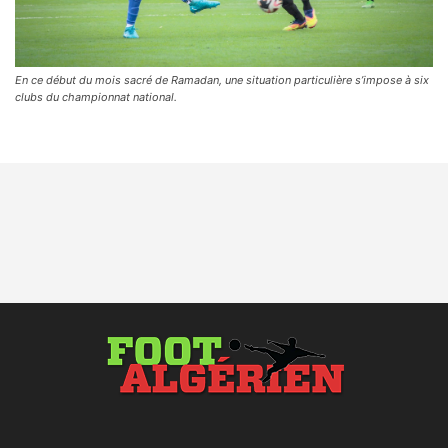
En ce début du mois sacré de Ramadan, une situation particulière s’impose à six
clubs du championnat national.