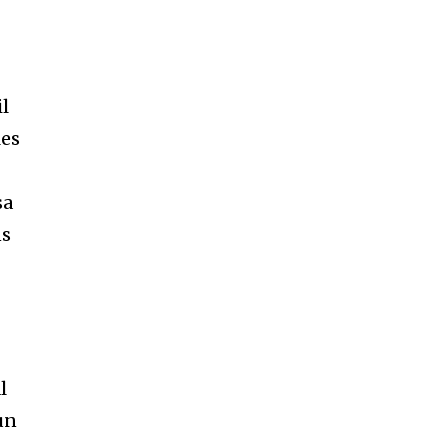
il
les
sa
ns
l
un