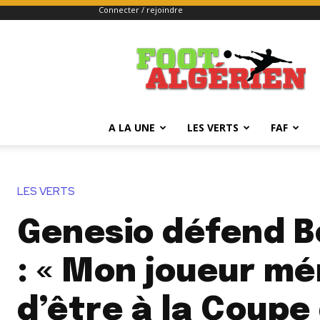
Connecter / rejoindre
FOOTALGERIEN
A LA UNE
LES VERTS
FAF
LES VERTS
Genesio défend B
: « Mon joueur mé
d’être à la Coupe