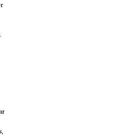
er
.
e
ar
s,