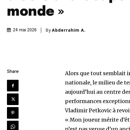
monde »
By
Abderrahim A.
24 mai 2026
Share
Alors que tout semblait i
nationale, le milieu de te
aujourd’hui au centre de
performances exceptionne
Vladimir Petkovic à revoi
« Mon joueur mérite d’êt
n’est pas venue d’un anc