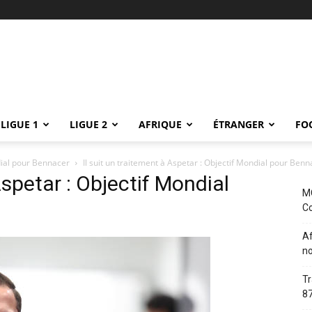
LIGUE 1
LIGUE 2
AFRIQUE
ÉTRANGER
FO
ndial pour Bennacer
Il suit un traitement à Aspetar : Objectif Mondial pour Ben
Aspetar : Objectif Mondial
MC
Co
Af
no
Tr
87