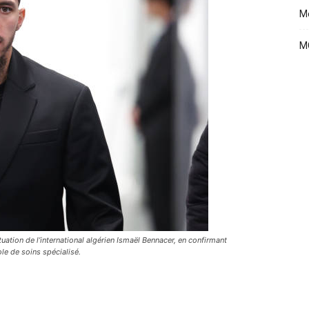
Me
MC
uation de l’international algérien Ismaël Bennacer, en confirmant
le de soins spécialisé.