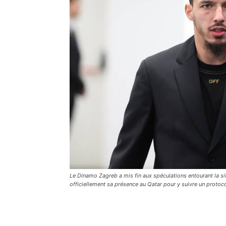
Le Dinamo Zagreb a mis fin aux spéculations entourant la sit
officiellement sa présence au Qatar pour y suivre un protoco