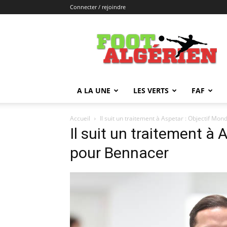
Connecter / rejoindre
FOOTALGERIEN
A LA UNE
LES VERTS
FAF
Accueil
Il suit un traitement à Aspetar : Objectif Mo
Il suit un traitement à 
pour Bennacer