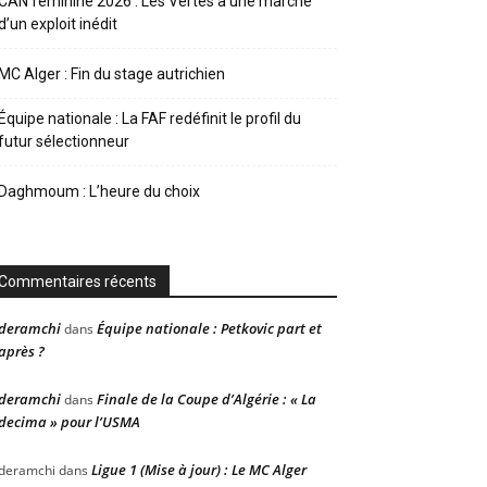
CAN féminine 2026 : Les Vertes à une marche
d’un exploit inédit
MC Alger : Fin du stage autrichien
Équipe nationale : La FAF redéfinit le profil du
futur sélectionneur
Daghmoum : L’heure du choix
Commentaires récents
deramchi
Équipe nationale : Petkovic part et
dans
après ?
deramchi
Finale de la Coupe d’Algérie : « La
dans
decima » pour l’USMA
Ligue 1 (Mise à jour) : Le MC Alger
deramchi
dans