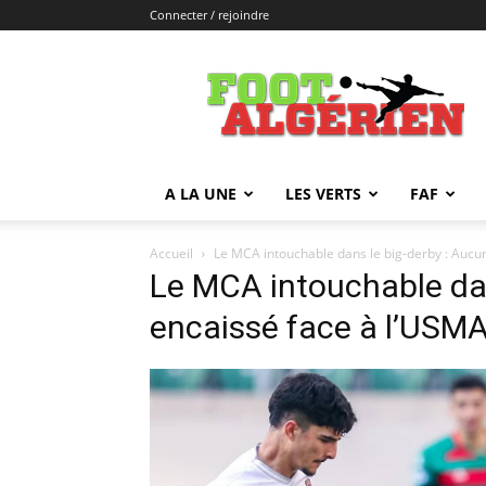
Connecter / rejoindre
FOOTALGERIEN
A LA UNE
LES VERTS
FAF
Accueil
Le MCA intouchable dans le big-derby : Aucu
Le MCA intouchable dan
encaissé face à l’USM