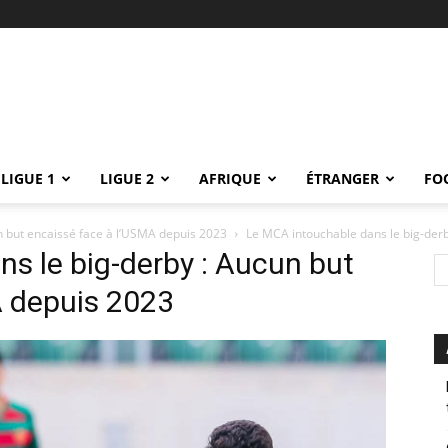
LIGUE 1
LIGUE 2
AFRIQUE
ÉTRANGER
FO
n but encaissé face à l’USMA depuis 2023
Le MCA intouchable dans le big-derb
s le big-derby : Aucun but
A depuis 2023