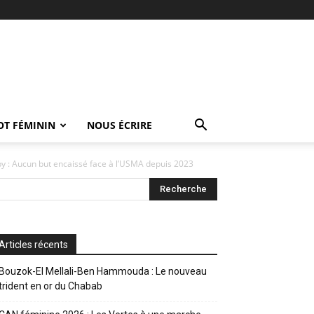
OT FÉMININ
NOUS ÉCRIRE
y : Aucun but encaissé face à l’USMA depuis 2023
Articles récents
Bouzok-El Mellali-Ben Hammouda : Le nouveau
trident en or du Chabab