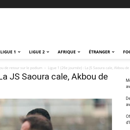
LIGUE 1
LIGUE 2
AFRIQUE
ÉTRANGER
FO
bou de retour sur le podium
Ligue 1 (26e journée) : La JS Saoura cale, Akbou de
 La JS Saoura cale, Akbou de
Me
av
De
av
Of
d’