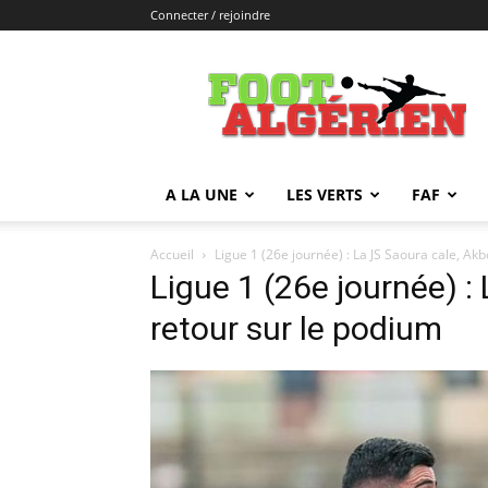
Connecter / rejoindre
FOOTALGERIEN
A LA UNE
LES VERTS
FAF
Accueil
Ligue 1 (26e journée) : La JS Saoura cale, Ak
Ligue 1 (26e journée) :
retour sur le podium