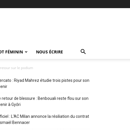
OT FÉMININ
NOUS ÉCRIRE
 retour sur le podium
rcato : Riyad Mahrez étudie trois pistes pour son
enir
 retour de blessure : Benbouali reste flou sur son
enir à Győri
ficiel : L’AC Milan annonce la résiliation du contrat
Ismaël Bennacer