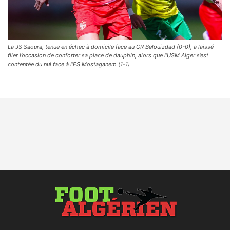
La JS Saoura, tenue en échec à domicile face au CR Belouizdad (0-0), a laissé
filer l’occasion de conforter sa place de dauphin, alors que l’USM Alger s’est
contentée du nul face à l’ES Mostaganem (1-1)